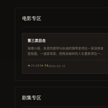
电影专区
158分钟
独播
第三类目击
海港小城，失意的厨师与执拗的钢琴老师在一家深夜食
堂相遇。一道家常菜，把两段破碎的人生重新焊在一
起。
👁
25,083
⭐
7.5
2026-02-12
剧集专区
124分钟