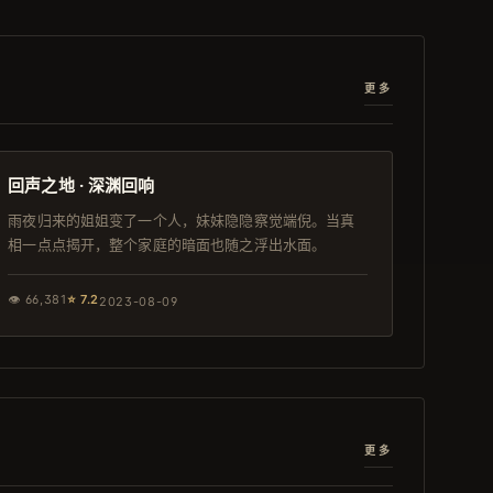
更多
116分钟
独播
回声之地 · 深渊回响
雨夜归来的姐姐变了一个人，妹妹隐隐察觉端倪。当真
相一点点揭开，整个家庭的暗面也随之浮出水面。
👁
66,381
⭐
7.2
2023-08-09
更多
92分钟