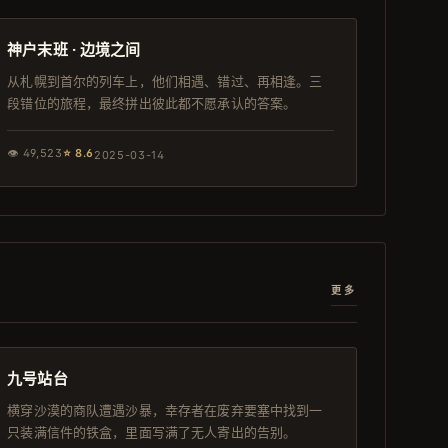
日本
神户末班 · 边境之间
从札幌到首尔的列车上，他们相遇、错过、再相逢。三
段错位的旅程，最终拼出彼此都不愿承认的答案。
👁
49,523
⭐
8.6
2025-03-14
更多
117分钟
日本
九号站台
横穿沙漠的商队遭遇沙暴，幸存者在废弃要塞中找到一
只装满信件的铁盒，里面写满了无人寄出的告别。