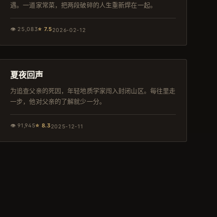
遇。一道家常菜，把两段破碎的人生重新焊在一起。
👁
25,083
⭐
7.5
2026-02-12
145分钟
独播
夏夜回声
为追查父亲的死因，年轻地质学家闯入封闭山区。每往里走
一步，他对父亲的了解就少一分。
👁
91,945
⭐
8.3
2025-12-11