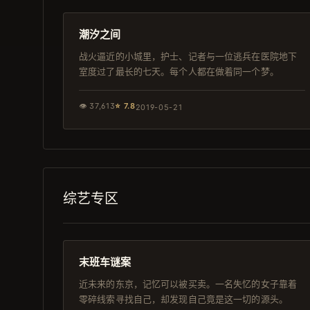
日本
潮汐之间
战火逼近的小城里，护士、记者与一位逃兵在医院地下
室度过了最长的七天。每个人都在做着同一个梦。
👁
37,613
⭐
7.8
2019-05-21
综艺专区
108分钟
杜比
末班车谜案
近未来的东京，记忆可以被买卖。一名失忆的女子靠着
零碎线索寻找自己，却发现自己竟是这一切的源头。