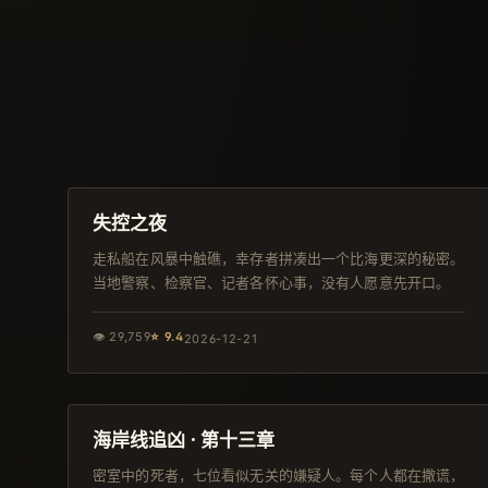
143分钟
日本
失控之夜
走私船在风暴中触礁，幸存者拼凑出一个比海更深的秘密。
当地警察、检察官、记者各怀心事，没有人愿意先开口。
👁
29,759
⭐
9.4
2026-12-21
116分钟
韩剧
海岸线追凶 · 第十三章
密室中的死者，七位看似无关的嫌疑人。每个人都在撒谎，