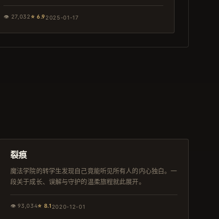
👁
27,032
⭐
6.9
2025-01-17
155分钟
IMAX
裂痕
魔法学院的转学生发现自己竟能听见所有人的内心独白。一
段关于成长、误解与守护的温柔旅程就此展开。
👁
93,034
⭐
8.1
2020-12-01