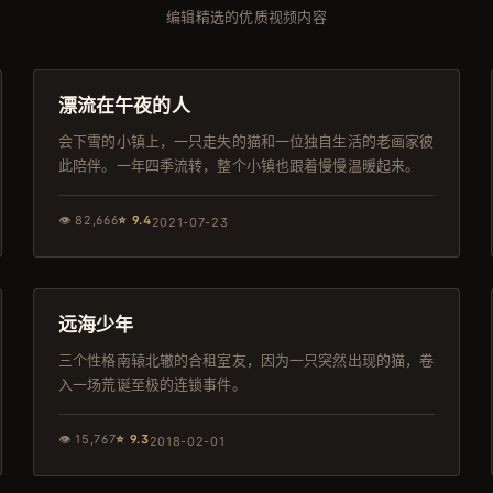
编辑精选的优质视频内容
126分钟
高分
漂流在午夜的人
会下雪的小镇上，一只走失的猫和一位独自生活的老画家彼
此陪伴。一年四季流转，整个小镇也跟着慢慢温暖起来。
👁
82,666
⭐
9.4
2021-07-23
117分钟
4K
远海少年
三个性格南辕北辙的合租室友，因为一只突然出现的猫，卷
入一场荒诞至极的连锁事件。
👁
15,767
⭐
9.3
2018-02-01