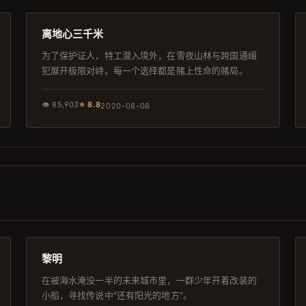
连载中
离地心三千米
为了保护证人，特工潜入境外，在雪夜山林与跨国通缉
犯展开极限对峙。每一个选择都是赌上性命的赌局。
👁
85,903
⭐
8.8
2020-08-08
126分钟
4K
黎明
在被海水淹没一半的未来城市里，一群少年开着改装的
小船，寻找传说中"还有阳光的地方"。