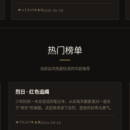
👁
43,842
⭐
6.1
2020-05-03
热门榜单
当前站内热度较高的内容推荐
94分钟
导演剪辑版
烈日 · 红色追缉
少年捡到一本会说话的笔记本，从此每天都要面对一道关
于"明天"的难题。决定继续读下去的，是他的好奇与勇气。
👁
93,627
⭐
6.0
2024-09-20