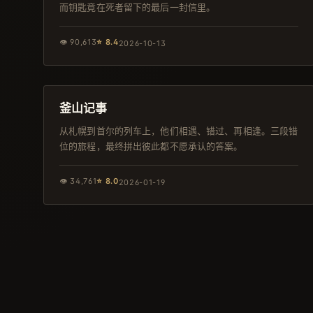
而钥匙竟在死者留下的最后一封信里。
👁
90,613
⭐
8.4
2026-10-13
102分钟
韩剧
釜山记事
从札幌到首尔的列车上，他们相遇、错过、再相逢。三段错
位的旅程，最终拼出彼此都不愿承认的答案。
👁
34,761
⭐
8.0
2026-01-19