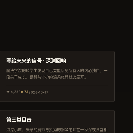
117分钟
独播
写给未来的信号 · 深渊回响
魔法学院的转学生发现自己竟能听见所有人的内心独白。一
段关于成长、误解与守护的温柔旅程就此展开。
👁
4,362
⭐
7.1
2026-10-17
158分钟
独播
第三类目击
海港小城，失意的厨师与执拗的钢琴老师在一家深夜食堂相