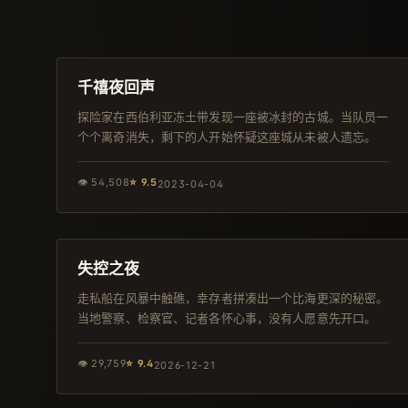
113分钟
热播
千禧夜回声
探险家在西伯利亚冻土带发现一座被冰封的古城。当队员一
个个离奇消失，剩下的人开始怀疑这座城从未被人遗忘。
👁
54,508
⭐
9.5
2023-04-04
143分钟
日本
失控之夜
走私船在风暴中触礁，幸存者拼凑出一个比海更深的秘密。
当地警察、检察官、记者各怀心事，没有人愿意先开口。
👁
29,759
⭐
9.4
2026-12-21