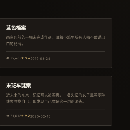
100分钟
院线
蓝色档案
画家死前的一幅未完成作品，藏着小城里所有人都不敢说出
口的秘密。
👁
79,489
⭐
9.4
2019-06-24
108分钟
杜比
末班车谜案
近未来的东京，记忆可以被买卖。一名失忆的女子靠着零碎
线索寻找自己，却发现自己竟是这一切的源头。
👁
71,012
⭐
9.2
2025-02-15