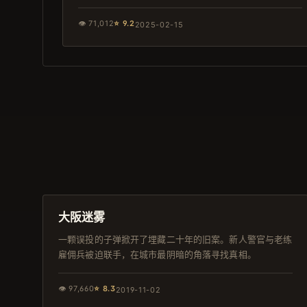
👁
71,012
⭐
9.2
2025-02-15
96分钟
完结
大阪迷雾
一颗误投的子弹掀开了埋藏二十年的旧案。新人警官与老练
雇佣兵被迫联手，在城市最阴暗的角落寻找真相。
👁
97,660
⭐
8.3
2019-11-02