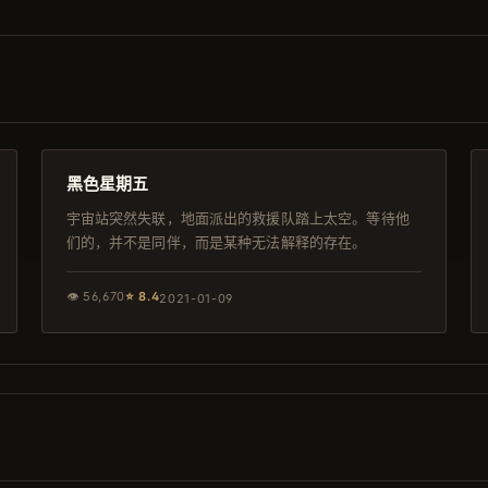
114分钟
日本
黑色星期五
宇宙站突然失联，地面派出的救援队踏上太空。等待他
们的，并不是同伴，而是某种无法解释的存在。
👁
56,670
⭐
8.4
2021-01-09
103分钟