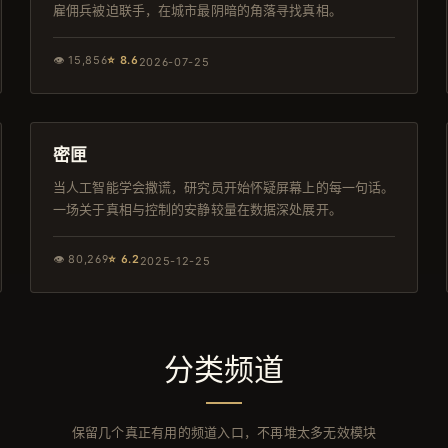
雇佣兵被迫联手，在城市最阴暗的角落寻找真相。
👁
15,856
⭐
8.6
2026-07-25
117分钟
4K
密匣
当人工智能学会撒谎，研究员开始怀疑屏幕上的每一句话。
一场关于真相与控制的安静较量在数据深处展开。
👁
80,269
⭐
6.2
2025-12-25
分类频道
保留几个真正有用的频道入口，不再堆太多无效模块